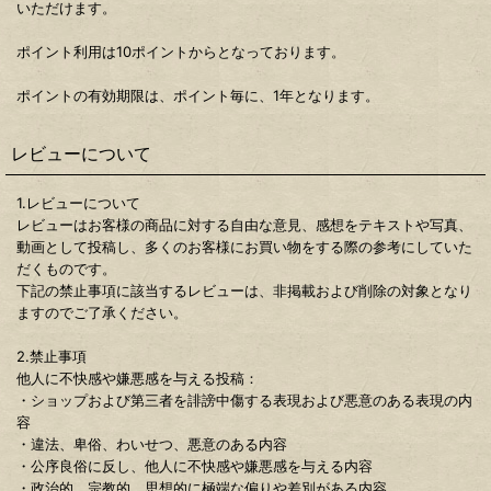
いただけます。
ポイント利用は10ポイントからとなっております。
ポイントの有効期限は、ポイント毎に、1年となります。
レビューについて
1.レビューについて
レビューはお客様の商品に対する自由な意見、感想をテキストや写真、
動画として投稿し、多くのお客様にお買い物をする際の参考にしていた
だくものです。
下記の禁止事項に該当するレビューは、非掲載および削除の対象となり
ますのでご了承ください。
2.禁止事項
他人に不快感や嫌悪感を与える投稿：
・ショップおよび第三者を誹謗中傷する表現および悪意のある表現の内
容
・違法、卑俗、わいせつ、悪意のある内容
・公序良俗に反し、他人に不快感や嫌悪感を与える内容
・政治的、宗教的、思想的に極端な偏りや差別がある内容